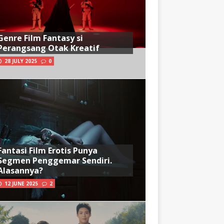
Genre Film Fantasy si
Perangsang Otak Kreatif
28 JULY 2025
0
Fantasi Film Erotis Punya
Segmen Penggemar Sendiri.
Alasannya?
12 JUNE 2025
2