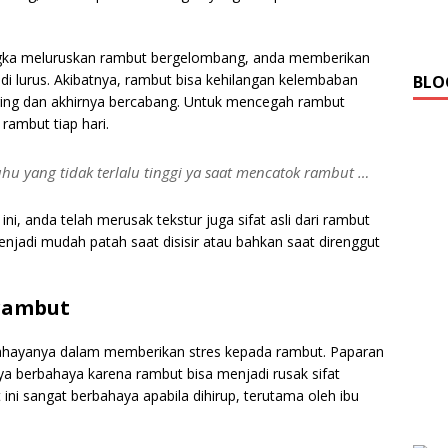
gka meluruskan rambut bergelombang, anda memberikan
i lurus. Akibatnya, rambut bisa kehilangan kelembaban
BLO
ring dan akhirnya bercabang. Untuk mencegah rambut
rambut tiap hari.
uhu yang tidak terlalu tinggi ya saat mencatok rambut …
ni, anda telah merusak tekstur juga sifat asli dari rambut
njadi mudah patah saat disisir atau bahkan saat direnggut
 rambut
bahayanya dalam memberikan stres kepada rambut. Paparan
nya berbahaya karena rambut bisa menjadi rusak sifat
 ini sangat berbahaya apabila dihirup, terutama oleh ibu