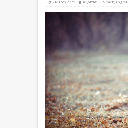
3 March 2020
arigetas
selayang p