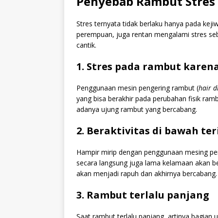
Penyebab Rambut Stres
Stres ternyata tidak berlaku hanya pada k
perempuan, juga rentan mengalami stres seba
cantik.
1.
Stres pada rambut karen
Penggunaan mesin pengering rambut (
hair d
yang bisa berakhir pada perubahan fisik ramb
adanya ujung rambut yang bercabang.
2.
Beraktivitas di bawah te
Hampir mirip dengan penggunaan mesing pe
secara langsung juga lama kelamaan akan b
akan menjadi rapuh dan akhirnya bercabang.
3.
Rambut terlalu panjang
Saat rambut terlalu panjang, artinya bagian 