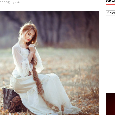
ARC
andang
4