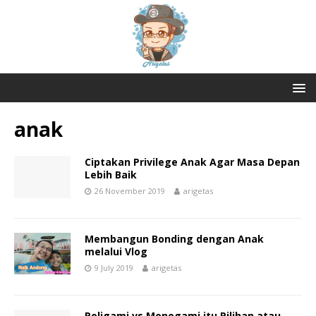
anak
Ciptakan Privilege Anak Agar Masa Depan
Lebih Baik
26 November 2019
arigetas
Membangun Bonding dengan Anak
melalui Vlog
9 July 2019
arigetas
Poligami vs Monogami itu Pilihan atau