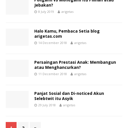
Jebakan?
8 July 2019
arigetas
Halo Kamu, Pembaca Setia blog
arigetas.com
14 December 2018
arigetas
Persaingan Prestasi Anak: Membangun
atau Menghancurkan?
11 December 2018
arigetas
Panjat Sosial dan Di-noticed Akun
Selebtwit itu Asyik
29 July 2018
arigetas
1
2
»