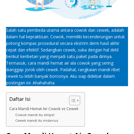
Salah satu pembeda utama antara cowok dan cewek, adalah
dalam hal kepraktisan. Cowok, memiliki kecenderungan untuk
potong kompas prosedural secara ekstrim demi hasil akhir
cepat dan efektif. Sedangkan cewek, suka dengan hal detil
berikut keribetan yang menjadi satu paket pada dirinya.
Termasuk, cara mandi hemat air ala cowok yang sering
dianggap jorok oleh cewek. Padahal, rangkaian mandi ribet
cewek tu lebih banyak borosnya. Aku siap didebat dalam
postingan ini. Ahahahaha.
Daftar Isi
Cara Mandi Hemat Air Cowok vs Cewek
Cowok mandi itu simpel
Cewek mandi itu misterius