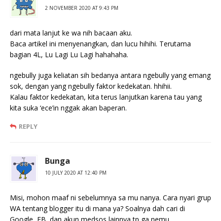
2 NOVEMBER 2020 AT 9:43 PM
dari mata lanjut ke wa nih bacaan aku.
Baca artikel ini menyenangkan, dan lucu hihihi. Terutama
bagian 4L, Lu Lagi Lu Lagi hahahaha.
ngebully juga keliatan sih bedanya antara ngebully yang emang
sok, dengan yang ngebully faktor kedekatan. hhihii.
Kalau faktor kedekatan, kita terus lanjutkan karena tau yang
kita suka ‘ece’in nggak akan baperan.
REPLY
Bunga
10 JULY 2020 AT 12:40 PM
Misi, mohon maaf ni sebelumnya sa mu nanya. Cara nyari grup
WA tentang blogger itu di mana ya? Soalnya dah cari di
Google, FB, dan akun medsos lainnya tp ga nemu..