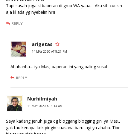
Tapi susah juga kl baperan di grup WA yaaa… Aku sih cuekin
aja kl ada yg nyebelin hihi
REPLY
arigetas
14 MAY 2020 AT 8:27 PM
Ahahahha… iya Mas, baperan ini yang paling susah.
REPLY
Nurhilmiyah
11 MAY 2020 AT 8:14 AM
Saya kadang jenuh juga dg bloggang blogging gini ya Mas,,
gak tau kenapa kok pingin suasana baru lagi ya ahaha. Tipe