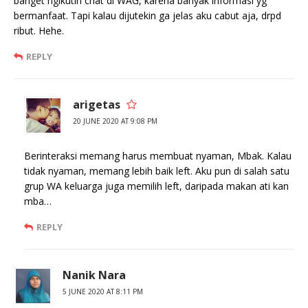
banget ngikutin chat di WAG, karena banyak informasi yg
bermanfaat. Tapi kalau dijutekin ga jelas aku cabut aja, drpd
ribut. Hehe.
REPLY
arigetas
20 JUNE 2020 AT 9:08 PM
Berinteraksi memang harus membuat nyaman, Mbak. Kalau
tidak nyaman, memang lebih baik left. Aku pun di salah satu
grup WA keluarga juga memilih left, daripada makan ati kan
mba…
REPLY
Nanik Nara
5 JUNE 2020 AT 8:11 PM