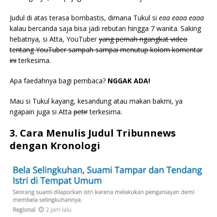
Judul di atas terasa bombastis, dimana Tukul si
eaa eaaa eaaa
kalau bercanda saja bisa jadi rebutan hingga 7 wanita. Saking
hebatnya, si Atta, YouTuber
yang pernah ngangkat video
tentang YouTuber sampah sampai menutup kolom komentar
ini
terkesima.
Apa faedahnya bagi pembaca?
NGGAK ADA!
Mau si Tukul kayang, kesandung atau makan bakmi, ya
ngapain juga si Atta
petir
terkesima.
3. Cara Menulis Judul Tribunnews
dengan Kronologi