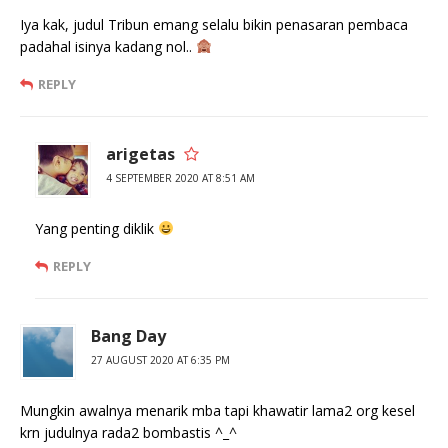
Iya kak, judul Tribun emang selalu bikin penasaran pembaca
padahal isinya kadang nol..
REPLY
arigetas
4 SEPTEMBER 2020 AT 8:51 AM
Yang penting diklik
REPLY
Bang Day
27 AUGUST 2020 AT 6:35 PM
Mungkin awalnya menarik mba tapi khawatir lama2 org kesel
krn judulnya rada2 bombastis ^_^