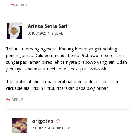
REPLY
Arinta Setia Sari
20 JULY 2020 AT 8:25 AM
Tribun itu emang ngeselin! Kadang beritanya gak penting-
penting amat. Dulu pernah ada berita Prabowo terseret arus
sungai pas jaman pilres, eh ternyata prabowo yang lain. Udah
judulnya tendensius. next…next…next pula wkwkwk
Tapi bolehlah diuji coba membuat judul-judul clickbait dan
clickable ala Tribun untuk diterakan pada blog pribadi
REPLY
arigetas
20 JULY 2020 AT 10:08 PM