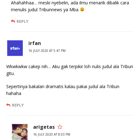
Ahahahhaa… meski nyebelin, ada ilmu menarik dibalik cara
menulis judul Tribunnews ya Mba
REPLY
irfan
16 JULY 2020 AT 5:47 PM
Wkwkwkw cakep nih… Aku gak terpikir loh nulis judul ala Tribun
gitu.
Sepertinya bakalan dramatis kalau pakai judul ala Tribun
hahaha
REPLY
arigetas
16 JULY 2020 AT 8:03 PM