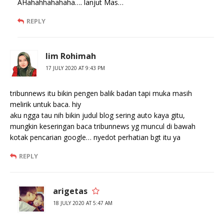
AHahahhahahaha…. lanjut Mas…
REPLY
Iim Rohimah
17 JULY 2020 AT 9:43 PM
tribunnews itu bikin pengen balik badan tapi muka masih
melirik untuk baca. hiy
aku ngga tau nih bikin judul blog sering auto kaya gitu,
mungkin keseringan baca tribunnews yg muncul di bawah
kotak pencarian google… nyedot perhatian bgt itu ya
REPLY
arigetas
18 JULY 2020 AT 5:47 AM