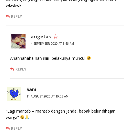
wkwkwk.
REPLY
arigetas
4 SEPTEMBER 2020 AT 8:46 AM
Ahahhahaha nah iniiiii pelakunya muncul
REPLY
Sani
11 AUGUST 2020 AT 10:33 AM
“Lagi mantab – mantab dengan janda, babak belur dihajar
warga”
REPLY