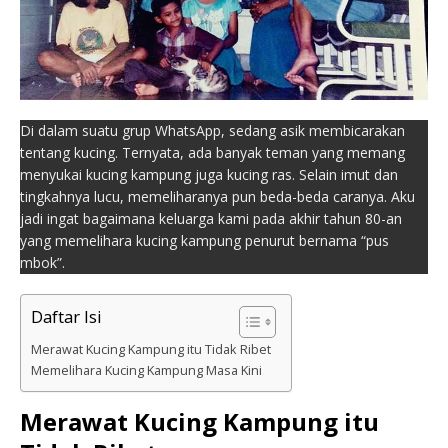
Di dalam suatu grup WhatsApp, sedang asik membicarakan
tentang kucing. Ternyata, ada banyak teman yang memang
menyukai kucing kampung juga kucing ras. Selain imut dan
tingkahnya lucu, memeliharanya pun beda-beda caranya. Aku
jadi ingat bagaimana keluarga kami pada akhir tahun 80-an
yang memelihara kucing kampung penurut bernama “pus
mbok”.
Daftar Isi
Merawat Kucing Kampung itu Tidak Ribet
Memelihara Kucing Kampung Masa Kini
Merawat Kucing Kampung itu