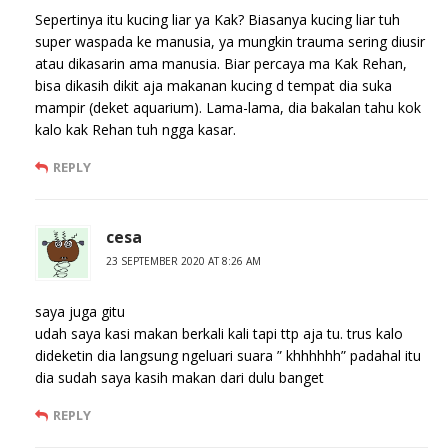
Sepertinya itu kucing liar ya Kak? Biasanya kucing liar tuh
super waspada ke manusia, ya mungkin trauma sering diusir
atau dikasarin ama manusia. Biar percaya ma Kak Rehan,
bisa dikasih dikit aja makanan kucing d tempat dia suka
mampir (deket aquarium). Lama-lama, dia bakalan tahu kok
kalo kak Rehan tuh ngga kasar.
REPLY
cesa
23 SEPTEMBER 2020 AT 8:26 AM
saya juga gitu
udah saya kasi makan berkali kali tapi ttp aja tu. trus kalo
dideketin dia langsung ngeluari suara ” khhhhhh” padahal itu
dia sudah saya kasih makan dari dulu banget
REPLY