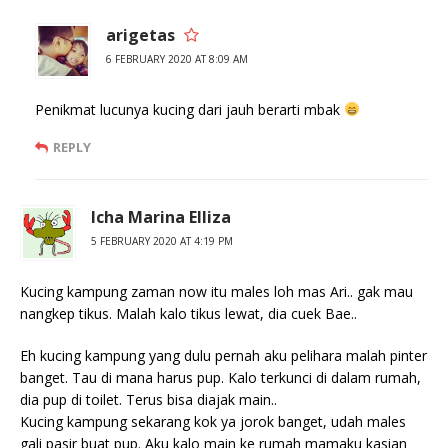
arigetas
6 FEBRUARY 2020 AT 8:09 AM
Penikmat lucunya kucing dari jauh berarti mbak
REPLY
Icha Marina Elliza
5 FEBRUARY 2020 AT 4:19 PM
Kucing kampung zaman now itu males loh mas Ari.. gak mau
nangkep tikus. Malah kalo tikus lewat, dia cuek Bae..
Eh kucing kampung yang dulu pernah aku pelihara malah pinter
banget. Tau di mana harus pup. Kalo terkunci di dalam rumah,
dia pup di toilet. Terus bisa diajak main..
Kucing kampung sekarang kok ya jorok banget, udah males
gali pasir buat pup. Aku kalo main ke rumah mamaku kasian