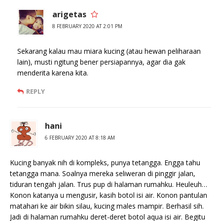
arigetas
8 FEBRUARY 2020 AT 2:01 PM
Sekarang kalau mau miara kucing (atau hewan peliharaan
lain), musti ngitung bener persiapannya, agar dia gak
menderita karena kita.
REPLY
hani
6 FEBRUARY 2020 AT 8:18 AM
Kucing banyak nih di kompleks, punya tetangga. Engga tahu
tetangga mana. Soalnya mereka seliweran di pinggir jalan,
tiduran tengah jalan. Trus pup di halaman rumahku. Heuleuh…
Konon katanya u mengusir, kasih botol isi air. Konon pantulan
matahari ke air bikin silau, kucing males mampir. Berhasil sih.
Jadi di halaman rumahku deret-deret botol aqua isi air. Begitu