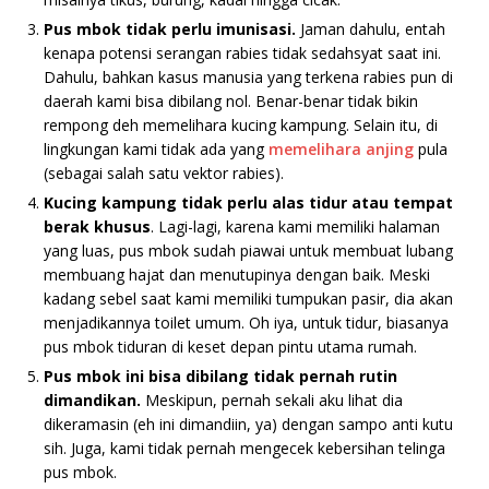
Pus mbok tidak
perlu imunisasi.
Jaman dahulu, entah
kenapa potensi serangan rabies tidak sedahsyat saat ini.
Dahulu, bahkan kasus manusia yang terkena rabies pun di
daerah kami bisa dibilang nol. Benar-benar tidak bikin
rempong deh memelihara kucing kampung. Selain itu, di
lingkungan kami tidak ada yang
memelihara anjing
pula
(sebagai salah satu vektor rabies).
Kucing kampung tidak perlu alas tidur atau tempat
berak
khusus
. Lagi-lagi, karena kami memiliki halaman
yang luas, pus mbok sudah piawai untuk membuat lubang
membuang hajat dan menutupinya dengan baik. Meski
kadang sebel saat kami memiliki tumpukan pasir, dia akan
menjadikannya toilet umum. Oh iya, untuk tidur, biasanya
pus mbok tiduran di keset depan pintu utama rumah.
Pus mbok ini bisa dibilang tidak pernah rutin
dimandikan.
Meskipun, pernah sekali aku lihat dia
dikeramasin (eh ini dimandiin, ya) dengan sampo anti kutu
sih. Juga, kami tidak pernah mengecek kebersihan telinga
pus mbok.