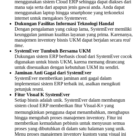
menggunakan sistem Cloud ERP sehingga dapat diakses dari
mana saja serta dari apapun jenis gawai anda. Anda dapat
menggunakan laptop hingga smartphone yang terkoneksi
internet untuk mengakses Systemever.
Dukungan Fasilitas Informasi Teknologi
Handal
Dengan pengalaman yang cukup lama, SystemEver memiliki
keunggulan jaminan kualitas layanan yang prima. Karenanya,
manajemen inventory bisnis UKM dapat berjalan secara
real
time.
SystemEver
Tumbuh Bersama UKM
Dukungan sistem ERP berbasis cloud dari SystemEver cocok
digunakan untuk bisnis UKM, karena memang dirancang
untuk disesuaikan dengan kebutuhan UKM itu sendiri.
Jaminan Anti Gagal dari SystemEver
SystemEver memberikan jaminan anti gagal dalam
implementasi sistem ERP terbaik ini, asalkan mengikuti
petunjuk resmi.
Fitur Visual K SystemEver
Setiap bisnis adalah unik. SystemEver dalam membangun
sistem cloud ERP memberikan fitur Visual-K
yang
®
memungkinkan pengguna dapat menambahkan, menghapus
hingga mengubah proses manajemen inventory. Fitur ini
memberikan kemudahan pebisnis untuk menyusun semua
proses yang dibutuhkan di dalam satu halaman yang unik.
Menu proses manajemen inventory kustom yang visual ini