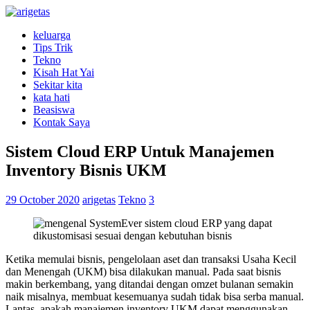
keluarga
Tips Trik
Tekno
Kisah Hat Yai
Sekitar kita
kata hati
Beasiswa
Kontak Saya
Sistem Cloud ERP Untuk Manajemen
Inventory Bisnis UKM
29 October 2020
arigetas
Tekno
3
Ketika memulai bisnis, pengelolaan aset dan transaksi Usaha Kecil
dan Menengah (UKM) bisa dilakukan manual. Pada saat bisnis
makin berkembang, yang ditandai dengan omzet bulanan semakin
naik misalnya, membuat kesemuanya sudah tidak bisa serba manual.
Lantas, apakah manajemen inventory UKM dapat menggunakan