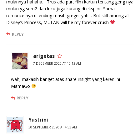
mulannya hahaha… Trus ada part film kartun tentang geng nya
mulan yg seru2 dan lucu juga kurang di eksplor. Sama
romance nya di ending masih greget yah… But still among all
Disney’s Princess, MULAN will be my forever crush
REPLY
arigetas
7 DECEMBER 2020 AT 10:12 AM
wah, makasih banget atas share insight yang keren ini
MamaGo
REPLY
Yustrini
30 SEPTEMBER 2020 AT 4:53 AM