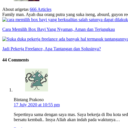
About arigetas
666 Articles
Family man. Ayah dua orang putra yang suka iseng, absurd, guyon rec
Cara Memilih Box Bayi Yang Nyaman, Aman dan Terjangkau
Jadi Pekerja Freelance, Apa Tantangan dan Solusinya?
44 Comments
Bintang Prakoso
17 July 2020 at 10:55 pm
Sepertinya sama dengan saya mas. Saya bekerja di Ibu kota seda
bersatu kembali.. Insya Allah akan indah pada waktunya…