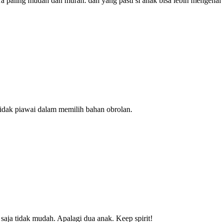
cara paling mudah dan murah. dan yang pasti si anak bisa lebih mengena
a tidak piawai dalam memilih bahan obrolan.
saja tidak mudah. Apalagi dua anak. Keep spirit!