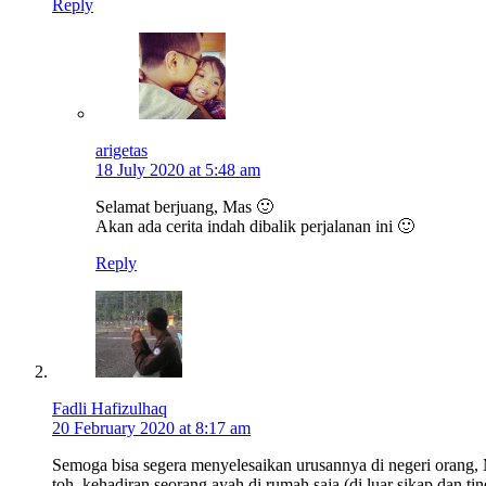
Reply
arigetas
18 July 2020 at 5:48 am
Selamat berjuang, Mas 🙂
Akan ada cerita indah dibalik perjalanan ini 🙂
Reply
Fadli Hafizulhaq
20 February 2020 at 8:17 am
Semoga bisa segera menyelesaikan urusannya di negeri orang, 
toh, kehadiran seorang ayah di rumah saja (di luar sikap dan ti