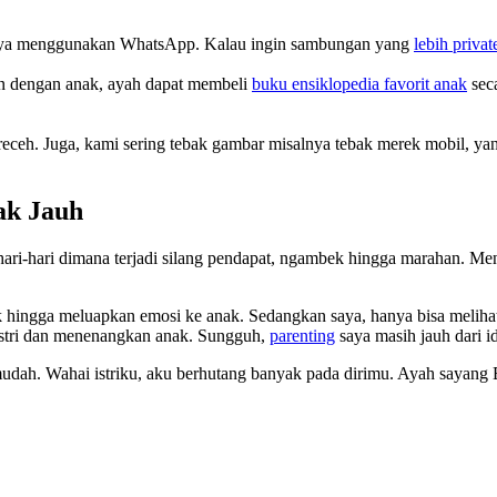
salnya menggunakan WhatsApp. Kalau ingin sambungan yang
lebih priva
han dengan anak, ayah dapat membeli
buku ensiklopedia favorit anak
sec
receh. Juga, kami sering tebak gambar misalnya tebak merek mobil, y
ak Jauh
hari-hari dimana terjadi silang pendapat, ngambek hingga marahan. Menur
k hingga meluapkan emosi ke anak. Sedangkan saya, hanya bisa melihat s
 istri dan menenangkan anak. Sungguh,
parenting
saya masih jauh dari id
k mudah. Wahai istriku, aku berhutang banyak pada dirimu. Ayah sayang