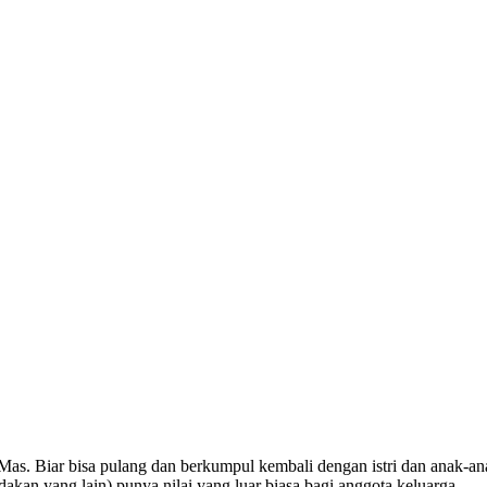
Mas. Biar bisa pulang dan berkumpul kembali dengan istri dan anak-an
ndakan yang lain) punya nilai yang luar biasa bagi anggota keluarga.