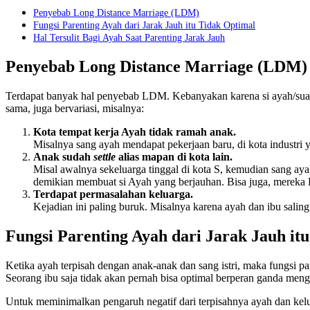
Penyebab Long Distance Marriage (LDM)
Fungsi Parenting Ayah dari Jarak Jauh itu Tidak Optimal
Hal Tersulit Bagi Ayah Saat Parenting Jarak Jauh
Penyebab Long Distance Marriage (LDM)
Terdapat banyak hal penyebab LDM. Kebanyakan karena si ayah/suami 
sama, juga bervariasi, misalnya:
Kota tempat kerja Ayah tidak ramah anak.
Misalnya sang ayah mendapat pekerjaan baru, di kota industri
Anak sudah
settle
alias
mapan
di kota lain.
Misal awalnya sekeluarga tinggal di kota S, kemudian sang ayah
demikian membuat si Ayah yang berjauhan. Bisa juga, mereka L
Terdapat permasalahan keluarga.
Kejadian ini paling buruk. Misalnya karena ayah dan ibu saling 
Fungsi Parenting Ayah dari Jarak Jauh it
Ketika ayah terpisah dengan anak-anak dan sang istri, maka fungsi p
Seorang ibu saja tidak akan pernah bisa optimal berperan ganda meng
Untuk meminimalkan pengaruh negatif dari terpisahnya ayah dan kelua