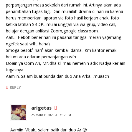
perpanjangan masa sekolah dari rumah ini. Artinya akan ada
penambahan tugas lagi. Dan mulailah drama di hari ini karena
harus memberikan laporan via foto hasil kerjaan anak, foto
ketika latihan SBDP…mulai unggah via wa grup, video call,
belajar dengan aplikasi Zoom,google classroom.
Aah… Heboh bener hari ini padahal tanggal merah ya(emang
ngefek saat wfh, haha)
Smoga besok² hari² akan kembali damai. Krn kantor emak
belum ada edaran perpanjangan wfh.
Doain ya Oom Ari, MNdha sll mau nemenin adik Nadya kerjain
tugasnya.
Aamiin. Salam buat bunda dan duo Aria Arka…muaach
REPLY
arigetas
25 MARCH 2020 AT 7:17 PM
Aamiin Mbak.. salam balik dari duo Ar 🙂