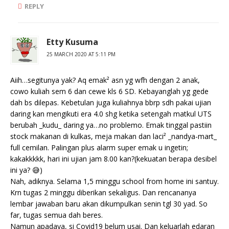
REPLY
Etty Kusuma
25 MARCH 2020 AT 5:11 PM
Aiih…segitunya yak? Aq emak² asn yg wfh dengan 2 anak,
cowo kuliah sem 6 dan cewe kls 6 SD. Kebayanglah yg gede
dah bs dilepas. Kebetulan juga kuliahnya bbrp sdh pakai ujian
daring kan mengikuti era 4.0 shg ketika setengah matkul UTS
berubah _kudu_ daring ya…no problemo. Emak tinggal pastiin
stock makanan di kulkas, meja makan dan laci² _nandya-mart_
full cemilan. Palingan plus alarm super emak u ingetin;
kakakkkkk, hari ini ujian jam 8.00 kan?(kekuatan berapa desibel
ini ya? 😅)
Nah, adiknya. Selama 1,5 minggu school from home ini santuy.
Krn tugas 2 minggu diberikan sekaligus. Dan rencananya
lembar jawaban baru akan dikumpulkan senin tgl 30 yad. So
far, tugas semua dah beres.
Namun apadaya, si Covid19 belum usai. Dan keluarlah edaran