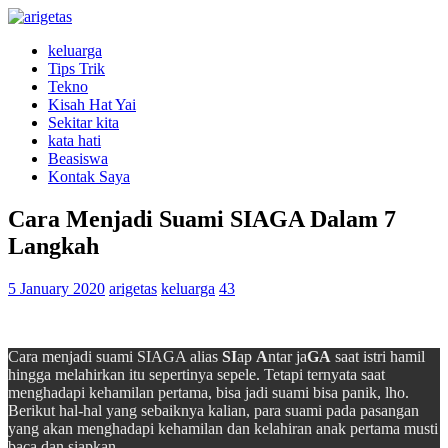
keluarga
Tips Trik
Tekno
Kisah Hat Yai
Sekitar kita
kata hati
Beasiswa
Kontak Saya
Cara Menjadi Suami SIAGA Dalam 7
Langkah
5 January 2020
arigetas
keluarga
43
Cara menjadi suami SIAGA alias
SI
ap
A
ntar ja
GA
saat istri hamil
hingga melahirkan itu sepertinya sepele. Tetapi ternyata saat
menghadapi kehamilan pertama, bisa jadi suami bisa panik, lho.
Berikut hal-hal yang sebaiknya kalian, para suami pada pasangan
yang akan menghadapi kehamilan dan kelahiran anak pertama musti
baca dan siapkan.