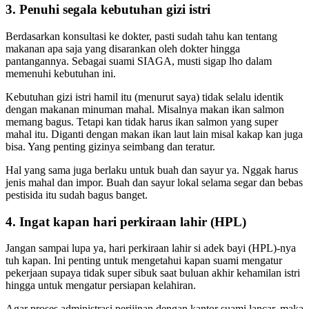
3. Penuhi segala kebutuhan gizi istri
Berdasarkan konsultasi ke dokter, pasti sudah tahu kan tentang
makanan apa saja yang disarankan oleh dokter hingga
pantangannya. Sebagai suami SIAGA, musti sigap lho dalam
memenuhi kebutuhan ini.
Kebutuhan gizi istri hamil itu (menurut saya) tidak selalu identik
dengan makanan minuman mahal. Misalnya makan ikan salmon
memang bagus. Tetapi kan tidak harus ikan salmon yang super
mahal itu. Diganti dengan makan ikan laut lain misal kakap kan juga
bisa. Yang penting gizinya seimbang dan teratur.
Hal yang sama juga berlaku untuk buah dan sayur ya. Nggak harus
jenis mahal dan impor. Buah dan sayur lokal selama segar dan bebas
pestisida itu sudah bagus banget.
4. Ingat kapan hari perkiraan lahir (HPL)
Jangan sampai lupa ya, hari perkiraan lahir si adek bayi (HPL)-nya
tuh kapan. Ini penting untuk mengetahui kapan suami mengatur
pekerjaan supaya tidak super sibuk saat buluan akhir kehamilan istri
hingga untuk mengatur persiapan kelahiran.
Agar proses administrasi perijinan dengan kantor suami lancar, maka